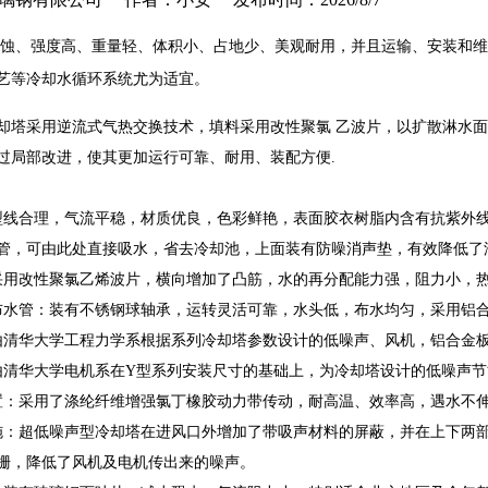
蚀、强度高、重量轻、体积小、占地少、美观耐用，并且运输、安装和维
艺等冷却水循环系统尤为适宜。
却塔采用逆流式气热交换技术，填料采用改性聚氯 乙波片，以扩散淋水
过局部改进，使其更加运行可靠、耐用、装配方便.
型线合理，气流平稳，材质优良，色彩鲜艳，表面胶衣树脂内含有抗紫外
管，可由此处直接吸水，省去冷却池，上面装有防噪消声垫，有效降低了
采用改性聚氯乙烯波片，横向增加了凸筋，水的再分配能力强，阻力小，热力
布水管：装有不锈钢球轴承，运转灵活可靠，水头低，布水均匀，采用铝
由清华大学工程力学系根据系列冷却塔参数设计的低噪声、风机，铝合金
由清华大学电机系在Y型系列安装尺寸的基础上，为冷却塔设计的低噪声
置：采用了涤纶纤维增强氯丁橡胶动力带传动，耐高温、效率高，遇水不
施：超低噪声型冷却塔在进风口外增加了带吸声材料的屏蔽，并在上下两
栅，降低了风机及电机传出来的噪声。