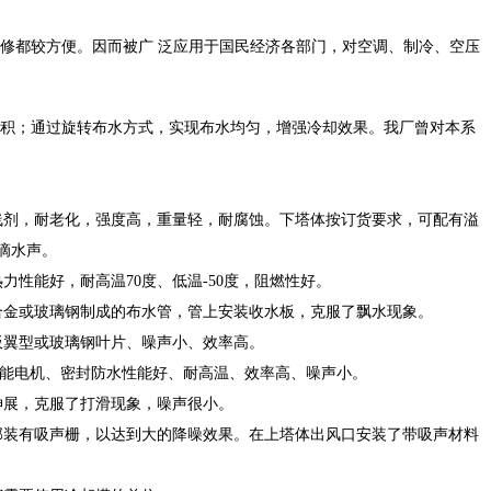
修都较方便。因而被广 泛应用于国民经济各部门，对空调、制冷、空压
面积；通过旋转布水方式，实现布水均匀，增强冷却效果。我厂曾对本系
线剂，耐老化，强度高，重量轻，耐腐蚀。下塔体按订货要求，可配有溢
滴水声。
性能好，耐高温70度、低温-50度，阻燃性好。
合金或玻璃钢制成的布水管，管上安装收水板，克服了飘水现象。
板翼型或玻璃钢叶片、噪声小、效率高。
节能电机、密封防水性能好、耐高温、效率高、噪声小。
伸展，克服了打滑现象，噪声很小。
部装有吸声栅，以达到大的降噪效果。在上塔体出风口安装了带吸声材料