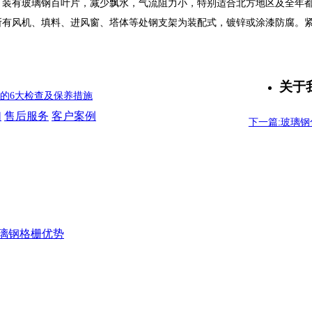
：装有玻璃钢百叶片，减少飘水，气流阻力小，特别适合北方地区及全年
所有风机、填料、进风窗、塔体等处钢支架为装配式，镀锌或涂漆防腐。
关于
池的6大检查及保养措施
们
售后服务
客户案例
下一篇:玻璃钢
璃钢格栅优势