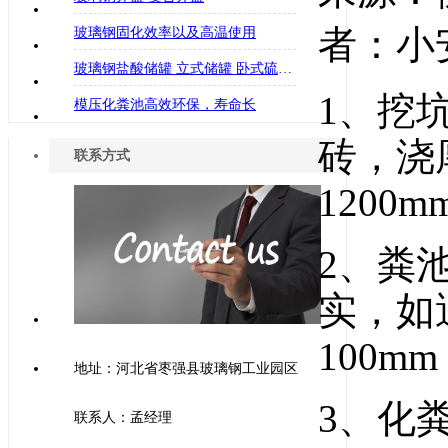
者：小安
玻璃钢固化效率以及高温使用
玻璃钢盐酸储罐 立式储罐 卧式硫酸储罐 消防水罐
1、挖坑
模压化粪池高效环保，寿命长
砖，浇厚
联系方式
1200
2、粪
实，如
100m
地址：河北省枣强县玻璃钢工业园区
3、化
联系人：孟经理