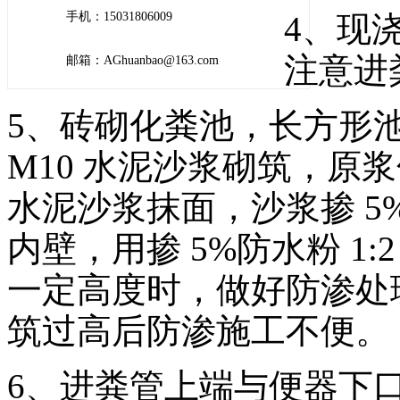
手机：15031806009
4、现浇
注意进
邮箱：AGhuanbao@163.com
5、砖砌化粪池，长方形池砌
M10 水泥沙浆砌筑，原浆勾
水泥沙浆抹面，沙浆掺 5
内壁，用掺 5%防水粉 1
一定高度时，做好防渗处
筑过高后防渗施工不便。
6、进粪管上端与便器下