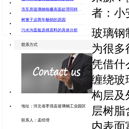
者：小安
洗车房玻璃钢格栅表面处理同样重要
树篦子这两年畅销的原因
玻璃钢
污水沟盖板选择原料的具体分析
为很多
联系方式
凭借什
缠绕玻
构层及
地址：河北省枣强县玻璃钢工业园区
层树脂
联系人：孟经理
内表面