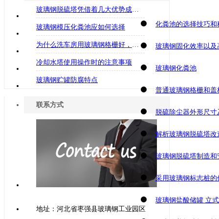
玻璃钢脱硫塔凭借着几大优势成为佼佼者！
化粪池的选择技巧和
玻璃钢模压化粪池应如何选择
为什么洗车房用玻璃钢格栅好，六点说服你
玻璃钢固化效率以及
冷却水塔使用操作时的注意事项
玻璃钢化粪池
玻璃钢贮罐防腐特点
普通玻璃钢格栅和盖
联系方式
脱硫除尘器外形尺寸
解析玻璃钢脱硫塔改
玻璃钢脱硫塔制造和
采用玻璃钢标志桩的
玻璃钢盐酸储罐 立式
地址：河北省枣强县玻璃钢工业园区